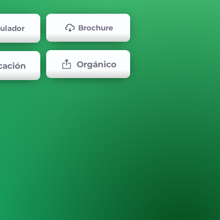
Brochure
ulador
Orgánico
cación