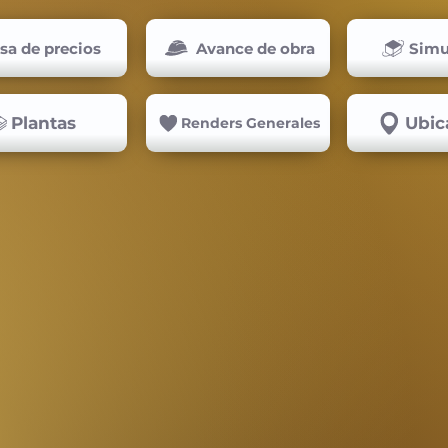
isa de precios
Avance de obra
Simu
Plantas
Ubic
Renders Generales