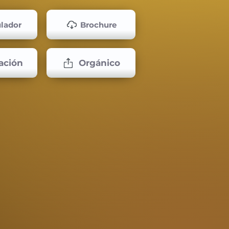
lador
Brochure
ación
Orgánico