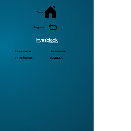
Close
Regresar
1 Recámara
2 Recámaras
3 Recámaras
ISABELA