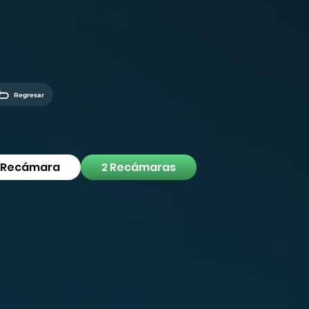
Regresar
1 Recámara
2 Recámaras