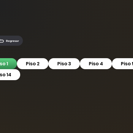
Regresar
so 1
Piso 2
Piso 3
Piso 4
Piso 
iso 14