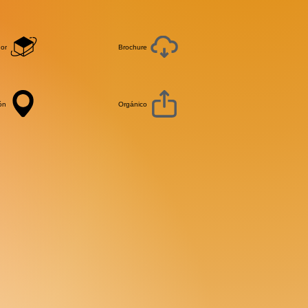
or
Brochure
ón
Orgánico