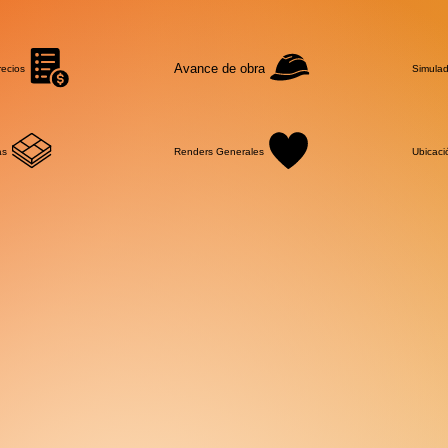
Avance de obra
recios
Simulad
as
Renders Generales
Ubicaci