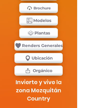
Brochure
Modelos
Plantas
Renders Generales
Ubicación
Orgánico
Invierte y vive la
zona Mezquitán
Country