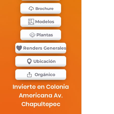
Brochure
Modelos
Plantas
Renders Generales
Ubicación
Orgánico
Invierte en Colonia
Americana Av.
Chapultepec