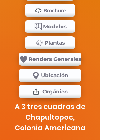
Brochure
Modelos
Plantas
Renders Generales
Ubicación
Orgánico
A 3 tres cuadras de
Chapultepec,
Colonia Americana