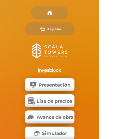
Regresar
Presentación
Lisa de precios
Avance de obra
Simulador