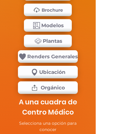
Brochure
Modelos
Plantas
Renders Generales
Ubicación
Orgánico
A una cuadra de
Centro Médico
Selecciona una opción para
conocer