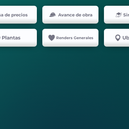
sa de precios
Avance de obra
Si
Plantas
Ub
Renders Generales