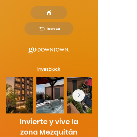
Regresar
Invierte y vive la
zona Mezquitán