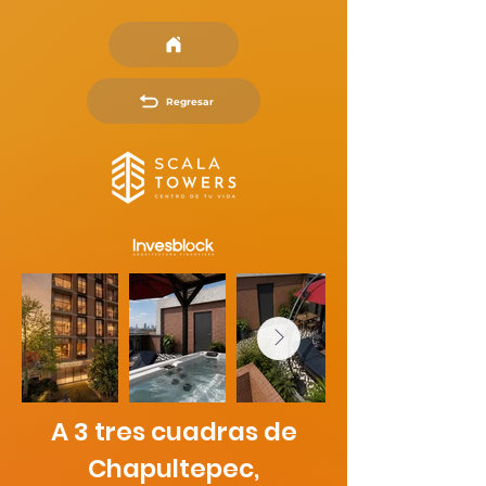
Regresar
A 3 tres cuadras de
Chapultepec,