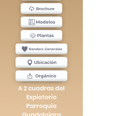
Brochure
Modelos
Plantas
Renders Generales
Ubicación
Orgánico
A 2 cuadras del
Expiatorio
Parroquia
Guadalajara