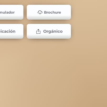
mulador
Brochure
icación
Orgánico