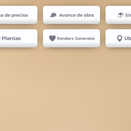
sa de precios
Avance de obra
Si
Plantas
Ub
Renders Generales