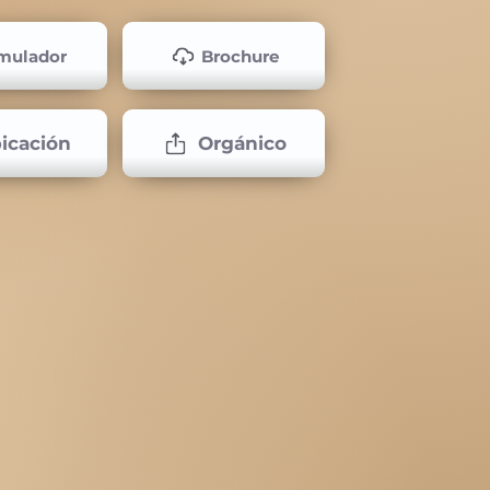
mulador
Brochure
icación
Orgánico