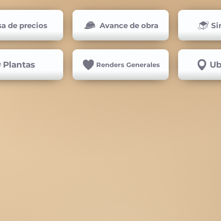
sa de precios
Avance de obra
Si
Plantas
Ub
Renders Generales