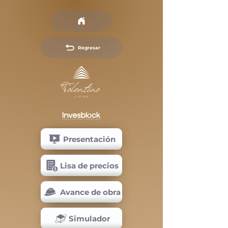
Regresar
Presentación
Lisa de precios
Avance de obra
Simulador