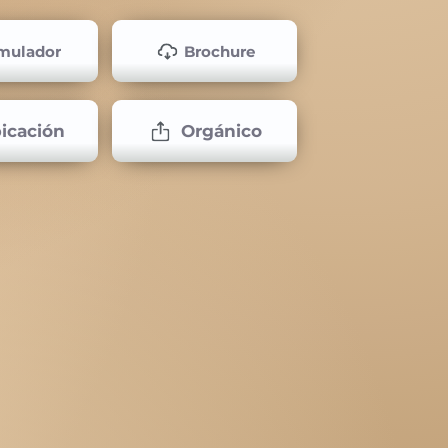
mulador
Brochure
icación
Orgánico