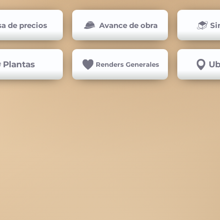
sa de precios
Avance de obra
Si
Plantas
Ub
Renders Generales