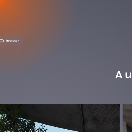
Regresar
A u