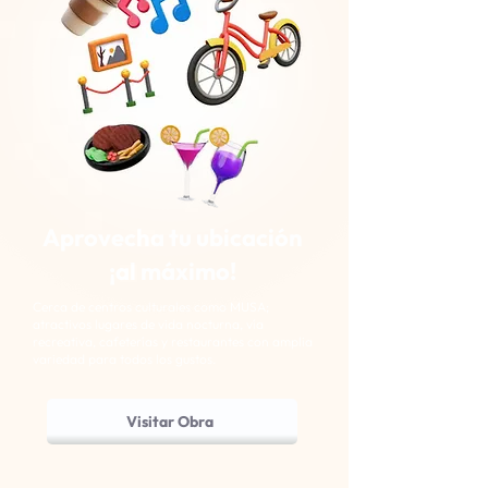
Aprovecha tu ubicación
¡al máximo!
Cerca de centros culturales como MUSA;
atractivos lugares de vida nocturna, vía
recreativa, cafeterías y restaurantes con amplia
variedad para todos los gustos.
Visitar Obra