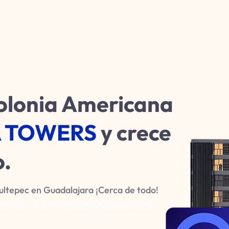
Colonia Americana
 TOWERS
y crece
o.
pultepec en Guadalajara ¡Cerca de todo!
ntrar a tu emprendedor interior.