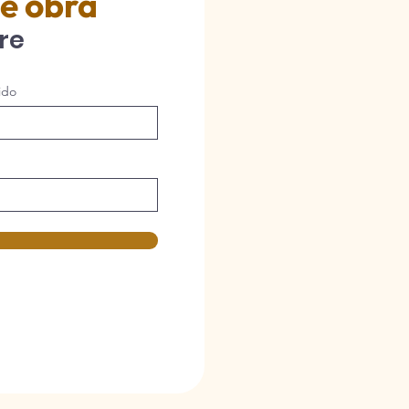
e obra
re
ido