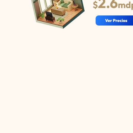
2.6
$
md
Ver Precios