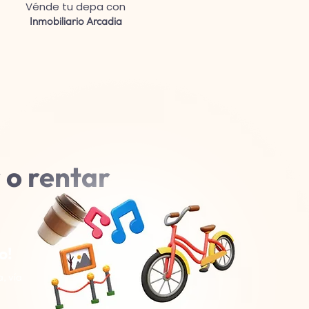
Vénde tu depa con
Inmobiliario Arcadia
 o rentar
o!
, vía