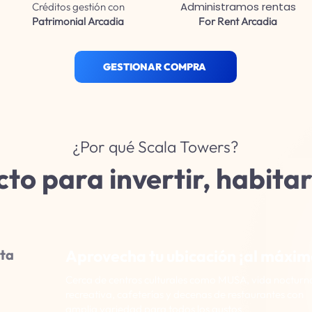
Administramos rentas
Créditos gestión con
Patrimonial Arcadia
For Rent Arcadia
GESTIONAR COMPRA
¿Por qué Scala Towers?
cto para invertir, habitar
ta
Aprovecha tu ubicación ¡al máxim
Cerca de centros culturales como MUSA, vida nocturna
recreativa, cafeterías y decenas de restaurantes con
amplia variedad para todos los gustos.