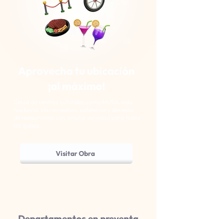
Aprovecha tu ubicación
¡al máximo!
Cerca de centros culturales como MUSA, vida
nocturna, vía recreativa, cafeterías y decenas
de restaurantes con amplia variedad para todos
los gustos.
Visitar Obra
Departamentos en preventa