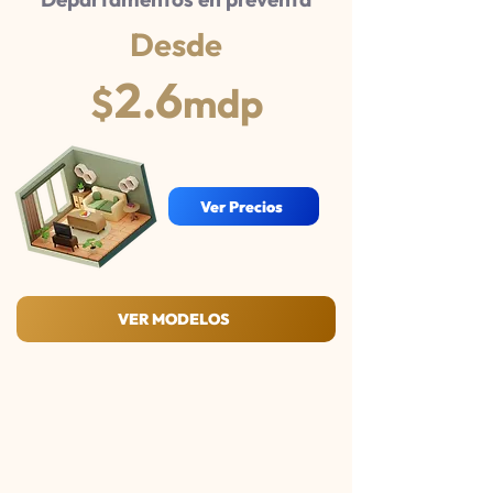
Desde
2.6
$
mdp
Ver Precios
VER MODELOS