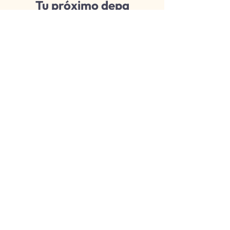
Tu próximo depa
Agenda una cita y conoce todo sobre
la distribución de próximo modelo.
SOLICITA EL BROCHURE