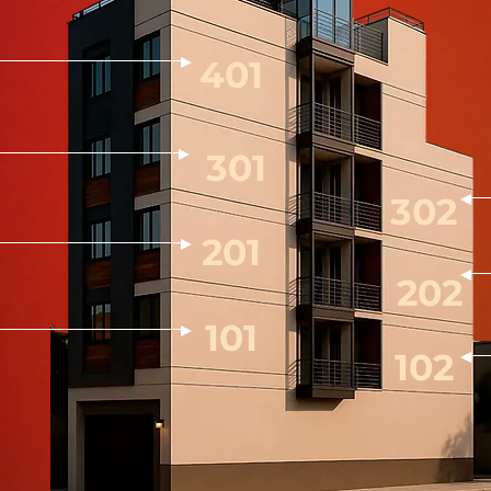
401
301
302
201
202
101
102