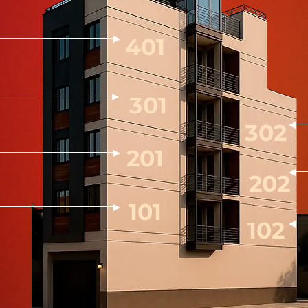
401
301
302
201
202
101
102