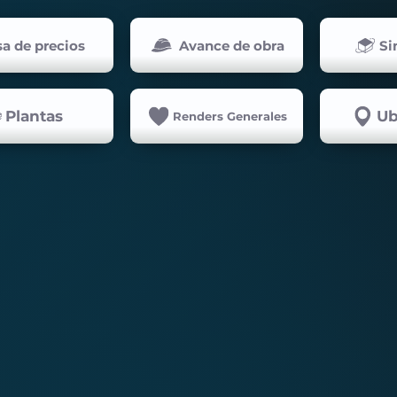
sa de precios
Avance de obra
Si
Plantas
Ub
Renders Generales