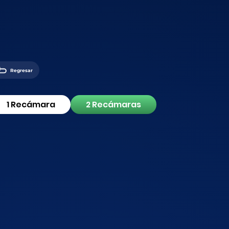
Regresar
1 Recámara
2 Recámaras