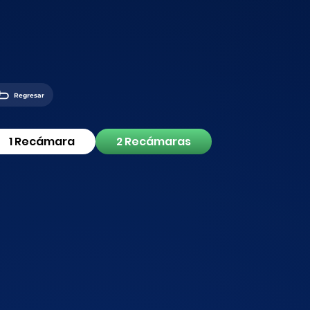
Regresar
1 Recámara
2 Recámaras