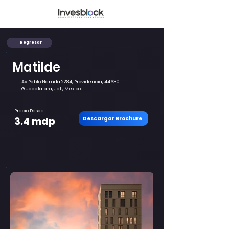
Regresar
Matilde
Av Pablo Neruda 2284, Providencia, 44630
Guadalajara, Jal., Mexico
Precio Desde
3.4 mdp
Descargar Brochure