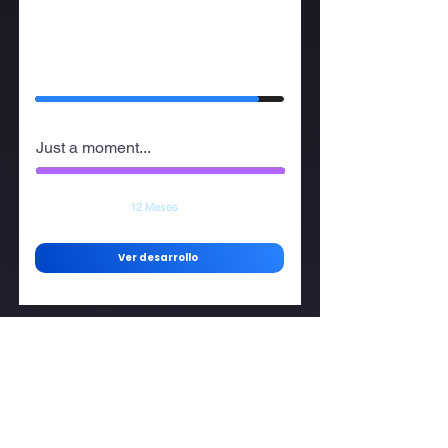
Tolentino
2.9 mdp
Precio desde
9.1 % ROI
Departamentos
7
90
%
Progreso de construcción
Just a moment...
100
%
Progreso de venta
Entrega en
12 Meses
Ver desarrollo
Agendar cita