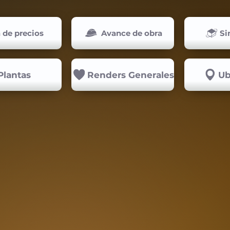
a de precios
Avance de obra
Si
Plantas
Renders Generales
Ub