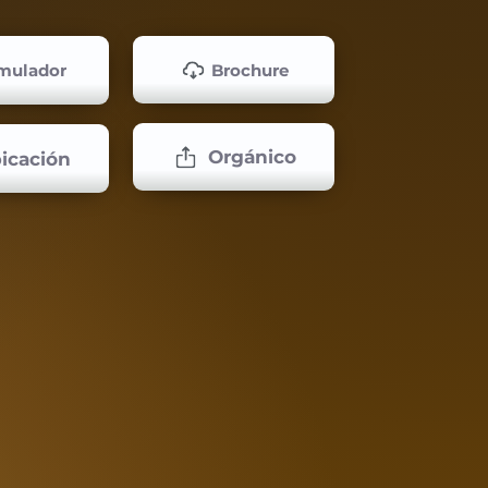
Brochure
mulador
Orgánico
icación