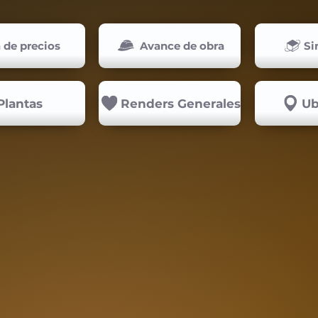
a de precios
Avance de obra
Si
Plantas
Renders Generales
Ub