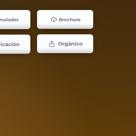
Brochure
mulador
Orgánico
icación