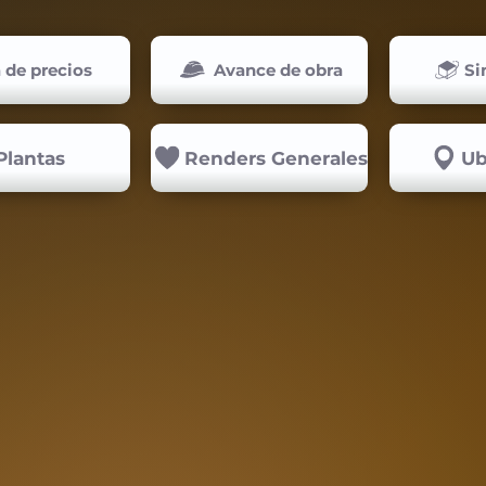
a de precios
Avance de obra
Si
Plantas
Renders Generales
Ub