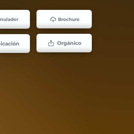
Brochure
mulador
Orgánico
icación