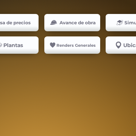
isa de precios
Avance de obra
Simu
Plantas
Ubic
Renders Generales