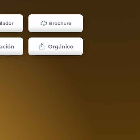
lador
Brochure
ación
Orgánico