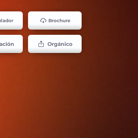
lador
Brochure
ación
Orgánico